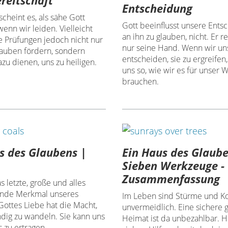
Entscheidung
cheint es, als sähe Gott
Gott beeinflusst unsere Ents
 wenn wir leiden. Vielleicht
an ihn zu glauben, nicht. Er r
e Prüfungen jedoch nicht nur
nur seine Hand. Wenn wir un
auben fördern, sondern
entscheiden, sie zu ergreifen,
zu dienen, uns zu heiligen.
uns so, wie wir es für unser
brauchen.
s des Glaubens |
Ein Haus des Glaube
Sieben Werkzeuge -
Zusammenfassung
as letzte, große und alles
ende Merkmal unseres
Im Leben sind Stürme und Ko
Gottes Liebe hat die Macht,
unvermeidlich. Eine sichere g
ndig zu wandeln. Sie kann uns
Heimat ist da unbezahlbar. H
s zu ertragen.