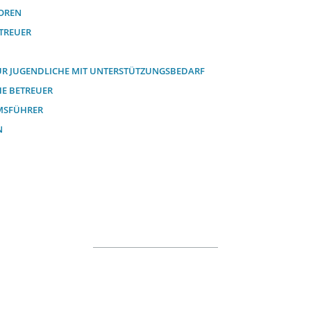
OREN
ETREUER
ÜR JUGENDLICHE MIT UNTERSTÜTZUNGSBEDARF
HE BETREUER
MSFÜHRER
N