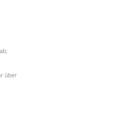
ab;
hr über