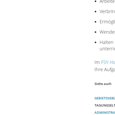
Arbeit
Verbrin
Ermögli
Wenden 
Halten
unterr
Im
FSY-Ha
Ihre Aufg
Siehe auch
GEBIETSSIEB
TAGUNGSEL
ADMINISTR